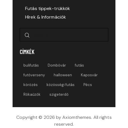
Futás tippek-trükkök
Hírek & Információk
Keresés:
CÍMKÉK
bulifutás
Dombóvár
futás
futóverseny
halloween
Kaposvár
körözés
közösségi futás
Pécs
Rókaűzők
szigeterdő
Copyright © 2026 by Axiomthemes. All rights
reserved.