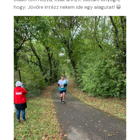
hogy: Jövőre intézz nekem ide egy alagutat! 😀