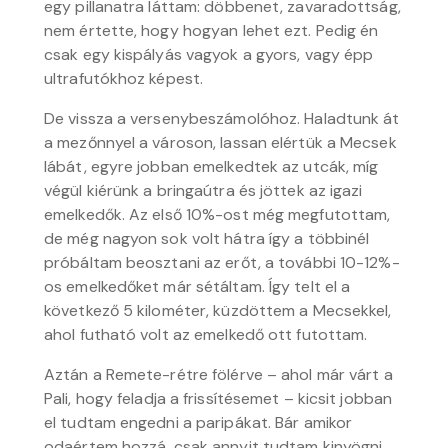
egy pillanatra láttam: döbbenet, zavaradottság,
nem értette, hogy hogyan lehet ezt. Pedig én
csak egy kispályás vagyok a gyors, vagy épp
ultrafutókhoz képest.
De vissza a versenybeszámolóhoz. Haladtunk át
a mezőnnyel a városon, lassan elértük a Mecsek
lábát, egyre jobban emelkedtek az utcák, míg
végül kiérünk a bringaútra és jöttek az igazi
emelkedők. Az első 10%-ost még megfutottam,
de még nagyon sok volt hátra így a többinél
próbáltam beosztani az erőt, a további 10-12%-
os emelkedőket már sétáltam. Így telt el a
következő 5 kilométer, küzdöttem a Mecsekkel,
ahol futható volt az emelkedő ott futottam.
Aztán a Remete-rétre fölérve – ahol már várt a
Pali, hogy feladja a frissítésemet – kicsit jobban
el tudtam engedni a paripákat. Bár amikor
odaértem hozzá, csak annyit tudtam kinyögni,