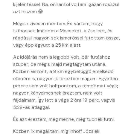
kijelentéssel. Na, onnantól voltam igazán rosszul,
azt hiszem 😁
Mégis szívesen mentem. És vártam, hogy
futhassak. Imádom a Mecseket, a Zselicet, és
ráadásul nagyon sok ismerőssel futottam össze,
vagy épp együtt a 25 km alatt.
Az időjárás nem a legjobb volt, bár futáshoz
szuper, de mégis majd megfagytam utána.
Közben viszont, a 9 km egybefüggő emelkedő
ellenére is, nagyon jól éreztem magam. Egyetlen
percre sem volt holtpontom, a tempómat végig
nagyon kényelmesnek éreztem, nem volt
fájdalmam. Így lett a vége 2 óra 19 perc, vagyis
5:28-as átlaggal.
És azt éreztem, még menne, még tudnék futni.
Közben 1x megálltam, míg Inhoff Józsiék