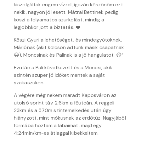
kiszolgáltak engem vízzel, igazán köszönöm ezt
nekik, nagyon jól esett. Mátrai Bettinek pedig
köszi a folyamatos szurkolást, mindig a
legjobbkor jött a biztatás. ❤️
Köszi Gyuri a lehetőséget, és mindegyőtöknek,
Máriónak (akit kölcsön adtunk másik csapatnak
😁), Moncsinak és Palinak is a jó hangulatot. 😊”
Ezután a Pali következett és a Moncsi, akik
szintén szuper jó időket mentek a saját
szakaszukon.
A végére még nekem maradt Kaposváron az
utolsó sprint táv. 2,6km a főutcán. A reggeli
23km és a 570m szintemelkedés után úgy
hiányzott, mint mókusnak az erdőtűz. Nagyjából
formába hoztam a lábaimat, majd egy
4:24min/km-es átlaggal kibekkeltem.