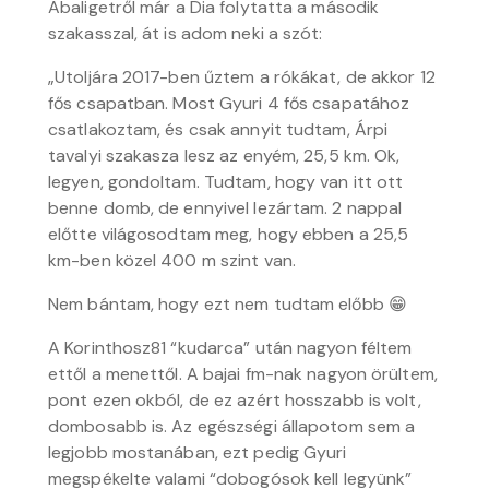
Abaligetről már a Dia folytatta a második
szakasszal, át is adom neki a szót:
„Utoljára 2017-ben űztem a rókákat, de akkor 12
fős csapatban. Most Gyuri 4 fős csapatához
csatlakoztam, és csak annyit tudtam, Árpi
tavalyi szakasza lesz az enyém, 25,5 km. Ok,
legyen, gondoltam. Tudtam, hogy van itt ott
benne domb, de ennyivel lezártam. 2 nappal
előtte világosodtam meg, hogy ebben a 25,5
km-ben közel 400 m szint van.
Nem bántam, hogy ezt nem tudtam előbb 😁
A Korinthosz81 “kudarca” után nagyon féltem
ettől a menettől. A bajai fm-nak nagyon örültem,
pont ezen okból, de ez azért hosszabb is volt,
dombosabb is. Az egészségi állapotom sem a
legjobb mostanában, ezt pedig Gyuri
megspékelte valami “dobogósok kell legyünk”