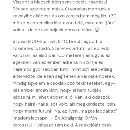
Viszont a Mecsek idén sem viccelt, ráadásul
Pécsen szerintem másik útvonalon mentünk a
tavalyihoz képest és összeszedtem még kb. +70
méter szintemelkedést azon felül, mint ami “járt”
volna… de ne szaladjunk ennyire előre. 😀
Szóval 9:00-kor rajt, 8 °C, borult égbolt, a
tökéletes futóidő. Szeretek átfutni az ébredő
városon, az első pár 100 méteren amúgy is az
egekben van az ember adrenalin szintje és
hajlamos gyorsabban futni, mint azt eredetileg
eltervezte, de ezen segítenek a városi emberek.
Mindig figyelem a csodálkozó tekinteteket, egy-
két ember arcán látni, hogy el nem tudják
képzelni, mi lehet ebben a jó. Van, aki odaszól,
hogy hajrá-hajrá, sőt volt, aki megkérdezte idén,
hogy merre futunk. Na, az ilyen „magas labdákat”
imádom lecsapni. – Én Abaligetig, Orfűn
keresztül – válaszoltam neki. A reakcióját csak