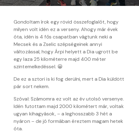
Gondoltam írok egy rövid összefoglalót, hogy
milyen volt idén ez a verseny. Ahogy már évek
óta, idén is 4 fős csapatban vágtunk neki a
Mecsek és a Zselic szépségeinek annyi
változással, hogy Árpi helyett a Dia ugrott be
egy laza 25 kilométerre majd 400 méter
szintemelkedéssel. 😀
De ez a sztori is ki fog derülni, mert a Dia küldött
pár sort nekem.
Szóval: Számomra ez volt az év utolsó versenye.
Idén futottam majd 2000 kilométert már, voltak
ugyan kihagyások, – a leghosszabb 3 hét a
nyáron – de jó formában éreztem magam hetek
óta.