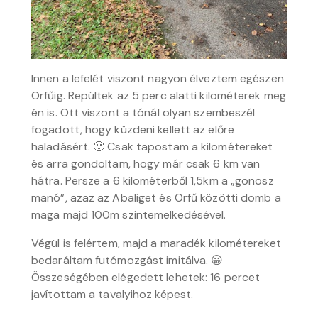
Innen a lefelét viszont nagyon élveztem egészen
Orfűig. Repültek az 5 perc alatti kilométerek meg
én is. Ott viszont a tónál olyan szembeszél
fogadott, hogy küzdeni kellett az előre
haladásért. 🙂 Csak tapostam a kilométereket
és arra gondoltam, hogy már csak 6 km van
hátra. Persze a 6 kilométerből 1,5km a „gonosz
manó”, azaz az Abaliget és Orfű közötti domb a
maga majd 100m szintemelkedésével.
Végül is felértem, majd a maradék kilométereket
bedaráltam futómozgást imitálva. 😀
Összeségében elégedett lehetek: 16 percet
javítottam a tavalyihoz képest.