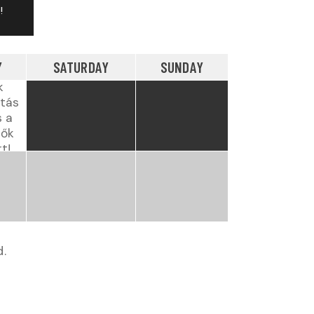
!
Y
SATURDAY
SUNDAY
k
utás
s a
lők
t!
.