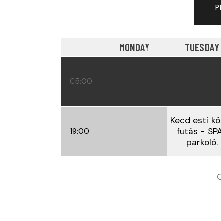
P
MONDAY
TUESDAY
05:00
Kedd esti k
19:00
futás - SP
parkoló.