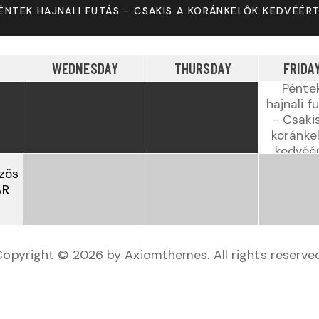
ÉNTEK HAJNALI FUTÁS - CSAKIS A KORÁNKELŐK KEDVÉÉRT
WEDNESDAY
THURSDAY
FRIDA
Pénte
hajnali f
- Csaki
koránke
kedvéér
özös
AR
Copyright © 2026 by Axiomthemes. All rights reserved