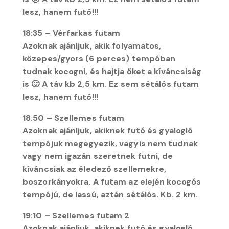
lesz, hanem futó!!!
18:35 – Vérfarkas futam
Azoknak ajánljuk, akik folyamatos,
közepes/gyors (6 perces) tempóban
tudnak kocogni, és hajtja őket a kíváncsiság
is 🙂 A táv kb 2,5 km. Ez sem sétálós futam
lesz, hanem futó!!!
18.50 – Szellemes futam
Azoknak ajánljuk, akiknek futó és gyalogló
tempójuk megegyezik, vagyis nem tudnak
vagy nem igazán szeretnek futni, de
kíváncsiak az éledező szellemekre,
boszorkányokra. A futam az elején kocogós
tempójú, de lassú, aztán sétálós. Kb. 2 km.
19:10 – Szellemes futam 2
Azoknak ajánljuk, akiknek futó és gyalogló