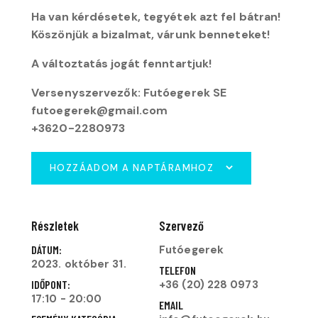
Ha van kérdésetek, tegyétek azt fel bátran!
Köszönjük a bizalmat, várunk benneteket!
A változtatás jogát fenntartjuk!
Versenyszervezők: Futóegerek SE
futoegerek@gmail.com
+3620-2280973
HOZZÁADOM A NAPTÁRAMHOZ
Részletek
Szervező
DÁTUM:
Futóegerek
2023. október 31.
TELEFON
IDŐPONT:
+36 (20) 228 0973
17:10 - 20:00
EMAIL