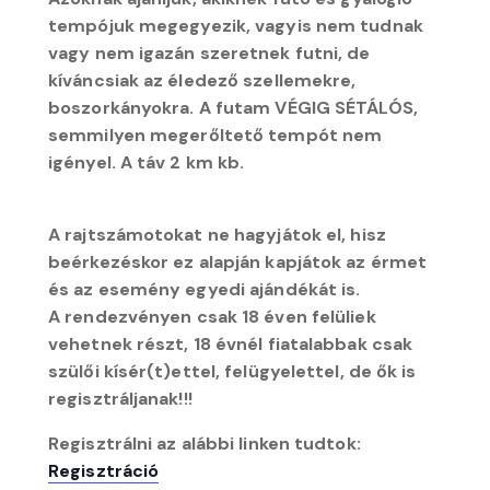
tempójuk megegyezik, vagyis nem tudnak
vagy nem igazán szeretnek futni, de
kíváncsiak az éledező szellemekre,
boszorkányokra. A futam VÉGIG SÉTÁLÓS,
semmilyen megerőltető tempót nem
igényel. A táv 2 km kb.
A rajtszámotokat ne hagyjátok el, hisz
beérkezéskor ez alapján kapjátok az érmet
és az esemény egyedi ajándékát is.
A rendezvényen csak 18 éven felüliek
vehetnek részt, 18 évnél fiatalabbak csak
szülői kísér(t)ettel, felügyelettel, de ők is
regisztráljanak!!!
Regisztrálni az alábbi linken tudtok:
Regisztráció