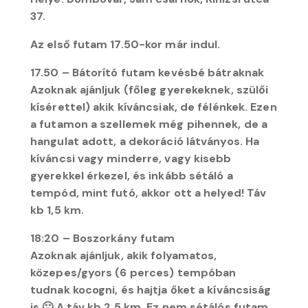
37.
Az első futam 17.50-kor már indul.
17.50 – Bátorító futam kevésbé bátraknak
Azoknak ajánljuk (főleg gyerekeknek, szülői
kísérettel) akik kíváncsiak, de félénkek. Ezen
a futamon a szellemek még pihennek, de a
hangulat adott, a dekoráció látványos. Ha
kíváncsi vagy minderre, vagy kisebb
gyerekkel érkezel, és inkább sétáló a
tempód, mint futó, akkor ott a helyed! Táv
kb 1,5 km.
18:20 – Boszorkány futam
Azoknak ajánljuk, akik folyamatos,
közepes/gyors (6 perces) tempóban
tudnak kocogni, és hajtja őket a kíváncsiság
is 🙂 A táv kb 2,5 km. Ez nem sétálós futam