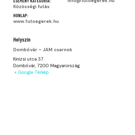
ESEMÉNY KATEGÓRIA:
info@futoegerek.hu
Közösségi futás
HONLAP:
www.futoegerek.hu
Helyszín
Dombóvár – JAM csarnok
Kinizsi utca 37.
Dombóvár
,
7200
Magyarország
+ Google Térkép